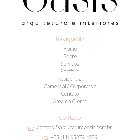
Navegação
Home
Sobre
Serviços
Portfolio
Residencial
Comercial / Corporativo
Contato
Área do Cliente
Contato
contato@arquiteturaoasis.com.br
+55 (11) 95379-4559