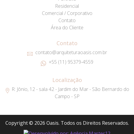
Residencial
Comercial / Corporativo
Contato
Área do Cliente
Contato
contato@arquiteturaoasis.com.br
+55 (11) 95379-4559
Localização
R: Jônio, 12 - sala 42 - Jardim do Mar - São Bernardo do
Campo - SP
Copyright © 2026 Oasis. Todos os Direitos Reservados.